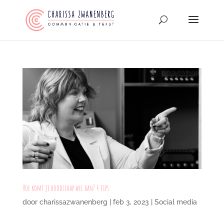
Hoe komt je boodschap wel aan? 4 tips
door
charissazwanenberg
|
feb 3, 2023
|
Social media